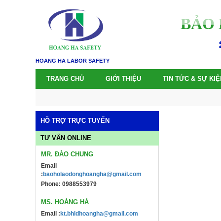
BẢO 
HOANG HA LABOR SAFETY
TRANG CHỦ
GIỚI THIỆU
TIN TỨC & SỰ KIỆ
HỖ TRỢ TRỰC TUYẾN
TƯ VẤN ONLINE
MR. ĐÀO CHUNG
Email
:
baoholaodonghoangha@gmail.com
Phone: 0988553979
MS. HOÀNG HÀ
Email :
kt.bhldhoangha@gmail.com