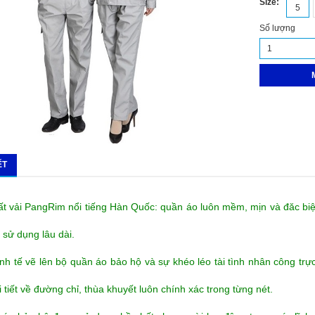
Size:
5
Số lượng
ẾT
 vải PangRim nổi tiếng Hàn Quốc: quần áo luôn mềm, mịn và đăc biệt
h sử dụng lâu dài.
inh tế vẽ lên bộ quần áo bảo hộ và sự khéo léo tài tình nhân công trự
tiết về đường chỉ, thùa khuyết luôn chính xác trong từng nét.