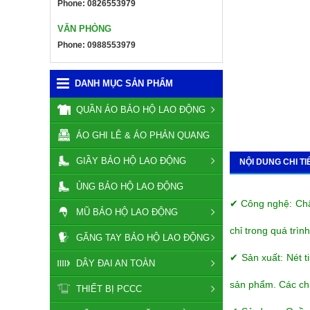
Phone: 0826553979
VĂN PHÒNG
Phone: 0988553979
DANH MỤC SẢN PHẨM
QUẦN ÁO BẢO HỘ LAO ĐỘNG
ÁO GHI LÊ & ÁO PHẢN QUANG
GIẦY BẢO HỘ LAO ĐỘNG
NỘI DUNG CHI TI
ỦNG BẢO HỘ LAO ĐỘNG
✔ Công nghệ: Chất
MŨ BẢO HỘ LAO ĐỘNG
chỉ trong quá trìn
GĂNG TAY BẢO HỘ LAO ĐỘNG
✔ Sản xuất: Nét t
DÂY ĐAI AN TOÀN
sản phẩm. Các chi 
THIẾT BỊ PCCC