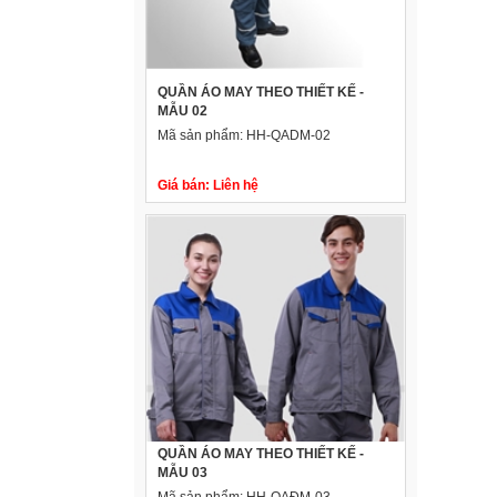
QUẦN ÁO MAY THEO THIẾT KẾ -
MẪU 02
Mã sản phẩm:
HH-QADM-02
Giá bán:
Liên hệ
QUẦN ÁO MAY THEO THIẾT KẾ -
MẪU 03
Mã sản phẩm:
HH-QAĐM-03