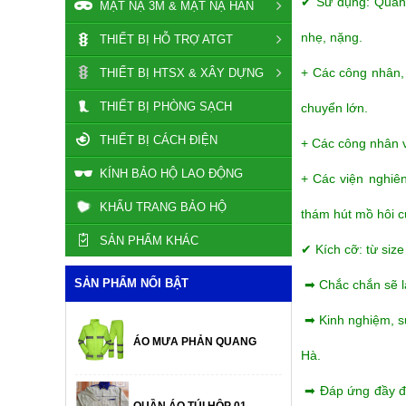
✔ Sử dụng: Quần 
MẶT NẠ 3M & MẶT NẠ HÀN
nhẹ, nặng.
THIẾT BỊ HỖ TRỢ ATGT
+ Các công nhân, 
THIẾT BỊ HTSX & XÂY DỰNG
THIẾT BỊ PHÒNG SẠCH
chuyển lớn.
THIẾT BỊ CÁCH ĐIỆN
+ Các công nhân v
KÍNH BẢO HỘ LAO ĐỘNG
+ Các viện nghiên
KHẨU TRANG BẢO HỘ
thám hút mồ hôi 
SẢN PHẨM KHÁC
✔ Kích cỡ: từ size
SẢN PHẨM NỔI BẬT
➡ Chắc chắn sẽ là
➡ Kinh nghiệm, sự
ÁO MƯA PHẢN QUANG
Hà.
➡ Đáp ứng đầy đủ
QUẦN ÁO TÚI HỘP 01