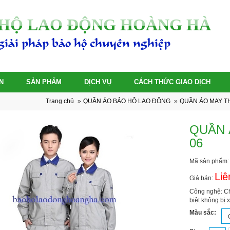
HỘ LAO ĐỘNG HOÀNG HÀ
giải pháp bảo hộ chuyên nghiệp
N
SẢN PHẨM
DỊCH VỤ
CÁCH THỨC GIAO DỊCH
Trang chủ
»
QUẦN ÁO BẢO HỘ LAO ĐỘNG
»
QUẦN ÁO MAY T
QUẦN 
06
Mã sản phẩm
Liê
Giá bán:
Công nghệ: Ch
biệt không bị x
Màu sắc: