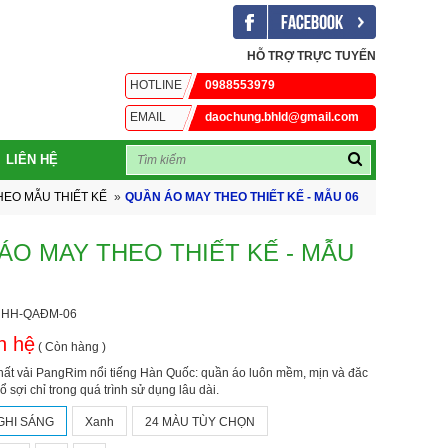
HỖ TRỢ TRỰC TUYẾN
HOTLINE
0988553979
EMAIL
daochung.bhld@gmail.com
LIÊN HỆ
HEO MẪU THIẾT KẾ
»
QUẦN ÁO MAY THEO THIẾT KẾ - MẪU 06
ÁO MAY THEO THIẾT KẾ - MẪU
: HH-QAĐM-06
n hệ
( Còn hàng )
ất vải PangRim nổi tiếng Hàn Quốc: quần áo luôn mềm, mịn và đăc
ổ sợi chỉ trong quá trình sử dụng lâu dài.
GHI SÁNG
Xanh
24 MÀU TÙY CHỌN