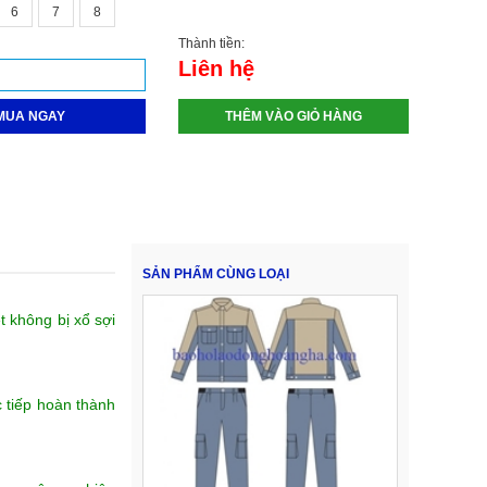
6
7
8
Thành tiền:
Liên hệ
MUA NGAY
THÊM VÀO GIỎ HÀNG
SẢN PHẨM CÙNG LOẠI
 không bị xổ sợi
c tiếp hoàn thành