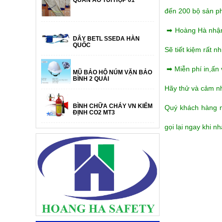
đến 200 bộ sản p
➡ Hoàng Hà nhận i
DÂY BETL SSEDA HÀN
QUỐC
Sẽ tiết kiệm rất n
➡ Miễn phí in,ấn 
MŨ BẢO HỘ NÚM VẶN BẢO
BÌNH 2 QUAI
Hãy thử và cảm n
BÌNH CHỮA CHÁY VN KIỂM
Quý khách hàng nế
ĐỊNH CO2 MT3
gọi lại ngay khi nh