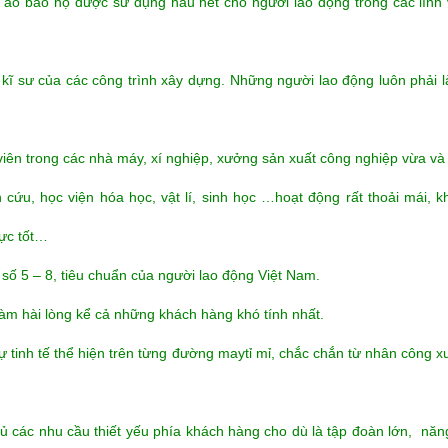
áo bảo hộ được sử dụng hầu hết cho người lao động trong các lĩnh
kĩ sư của các công trình xây dựng. Những người lao động luôn phải là
iên trong các nhà máy, xí nghiệp, xưởng sản xuất công nghiệp vừa và
 cứu, học viện hóa học, vật lí, sinh học …hoạt động rất thoải mái, k
cực tốt…
 số 5 – 8, tiêu chuẩn của người lao động Việt Nam.
m hài lòng kể cả những khách hàng khó tính nhất.
 tinh tế thể hiện trên từng đường maytỉ mỉ, chắc chắn từ nhân công
 các nhu cầu thiết yếu phía khách hàng cho dù là tập đoàn lớn, năn