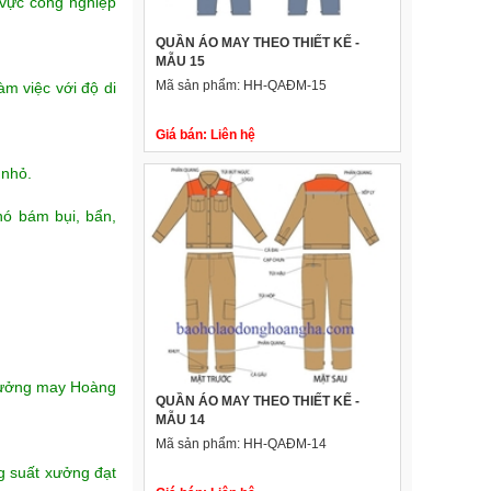
 vực công nghiệp
QUẦN ÁO MAY THEO THIẾT KẾ -
MẪU 15
Mã sản phẩm:
HH-QAĐM-15
m việc với độ di
Giá bán:
Liên hệ
 nhỏ.
hó bám bụi, bẩn,
 xưởng may Hoàng
QUẦN ÁO MAY THEO THIẾT KẾ -
MẪU 14
Mã sản phẩm:
HH-QAĐM-14
g suất xưởng đạt