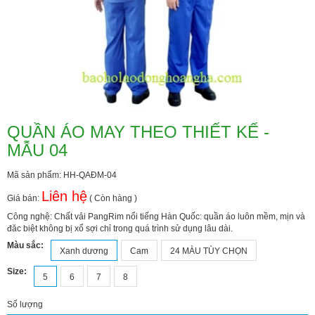
QUẦN ÁO MAY THEO THIẾT KẾ -
MẪU 04
Mã sản phẩm: HH-QAĐM-04
Liên hệ
Giá bán:
( Còn hàng )
Công nghệ: Chất vải PangRim nổi tiếng Hàn Quốc: quần áo luôn mềm, mịn và
đăc biệt không bị xổ sợi chỉ trong quá trình sử dụng lâu dài.
Màu sắc:
Xanh dương
Cam
24 MÀU TÙY CHỌN
Size:
5
6
7
8
Số lượng