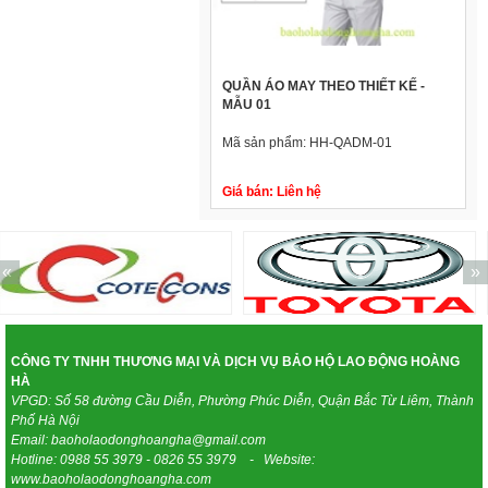
QUẦN ÁO MAY THEO THIẾT KẾ -
MẪU 01
Mã sản phẩm:
HH-QADM-01
Giá bán:
Liên hệ
«
»
CÔNG TY TNHH THƯƠNG MẠI VÀ DỊCH VỤ BẢO HỘ LAO ĐỘNG HOÀNG
HÀ
VPGD: Số 58 đường Cầu Diễn, Phường Phúc Diễn, Quận Bắc Từ Liêm, Thành
Phố Hà Nội
Email: baoholaodonghoangha@gmail.com
Hotline: 0988 55 3979 - 0826 55 3979 - Website:
www.baoholaodonghoangha.com