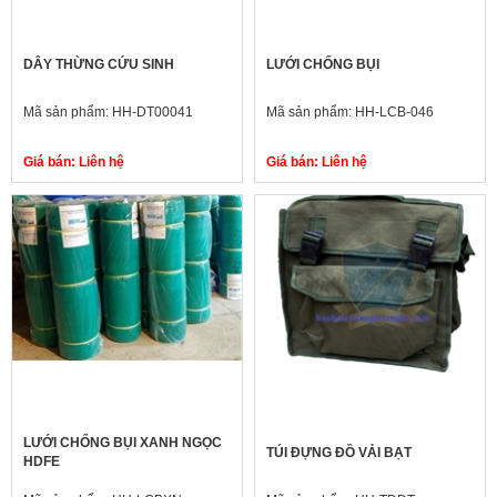
DÂY THỪNG CỨU SINH
LƯỚI CHỐNG BỤI
Mã sản phẩm:
HH-DT00041
Mã sản phẩm:
HH-LCB-046
Giá bán:
Liên hệ
Giá bán:
Liên hệ
LƯỚI CHỐNG BỤI XANH NGỌC
TÚI ĐỰNG ĐỒ VẢI BẠT
HDFE