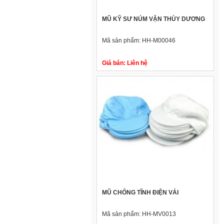
MŨ KỸ SƯ NÚM VẶN THÙY DƯƠNG
Mã sản phẩm:
HH-M00046
Giá bán:
Liên hệ
MŨ CHỐNG TĨNH ĐIỆN VẢI
Mã sản phẩm:
HH-MV0013