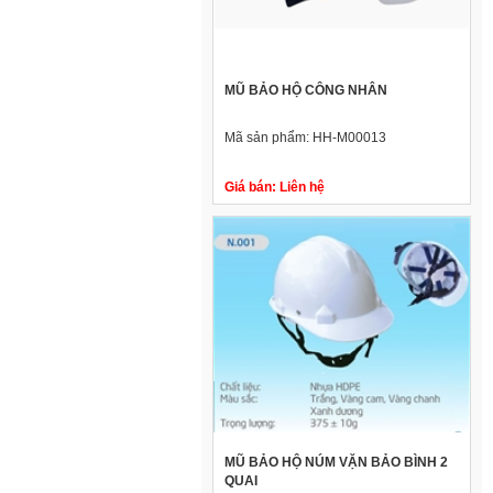
MŨ BẢO HỘ CÔNG NHÂN
Mã sản phẩm:
HH-M00013
Giá bán:
Liên hệ
MŨ BẢO HỘ NÚM VẶN BẢO BÌNH 2
QUAI