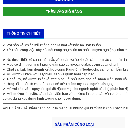
THÊM VÀO GIỎ HÀNG
THÔNG TIN CHI TIẾT
✔ Với bảo vệ, chiếc mũ không hẳn là một vật bảo hộ đơn thuần.
✔ Yêu cầu công việc này đòi hỏi trang phục của họ phải chuyên nghiệp, chỉnh c
✔ Nó được thiết kế cùng màu sắc với quần và áo khoác của họ, màu xanh tím th
✔ Màu cố định, trên mũ thường gắn sao và tuyết, nét đặc trưng của nghành.
✔ Chất vải kaki liên doanh kết hợp cùng PangRim Neotex cho sản phẩm bền bỉ vớ
✔ Mũ được đi kèm với Huy hiệu, sao và quân hàm cấp bậc.
✔ Ngoài ra, nó được thiết kế free size để phù hơp cho cả nhân viên nam 
thường, tất nhiên là có phần quai để điều chỉnh tùy theo người sử dụng.
✔ Mũ vải bảo vệ – ngay tên gọi đã đặc trưng cho ngành nghề của bộ phận lao đ
✔ Môi trường làm việc của nhân viên bảo vệ thường là trong các văn phòng, hàn
có tác dụng xây dựng hình tượng cho người dùng.
—————————————————-
Với HOÀNG HÀ, niềm hạnh phúc là mang lại những giá trị tốt nhất cho Khách hà
SẢN PHẨM CÙNG LOẠI