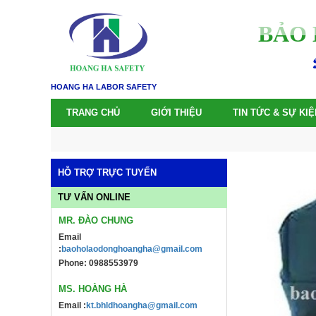
BẢO 
HOANG HA LABOR SAFETY
TRANG CHỦ
GIỚI THIỆU
TIN TỨC & SỰ KIỆ
HỖ TRỢ TRỰC TUYẾN
TƯ VẤN ONLINE
MR. ĐÀO CHUNG
Email
:
baoholaodonghoangha@gmail.com
Phone: 0988553979
MS. HOÀNG HÀ
Email :
kt.bhldhoangha@gmail.com