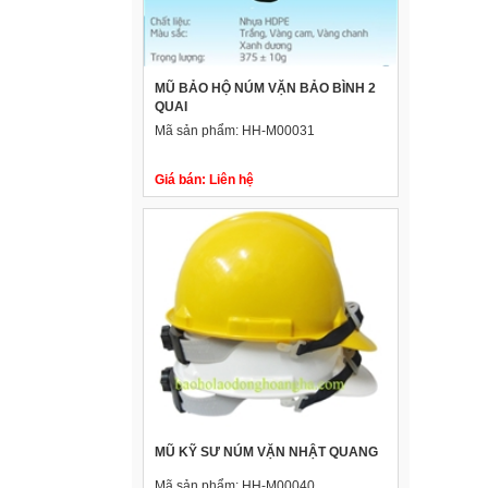
MŨ BẢO HỘ NÚM VẶN BẢO BÌNH 2
QUAI
Mã sản phẩm:
HH-M00031
Giá bán:
Liên hệ
MŨ KỸ SƯ NÚM VẶN NHẬT QUANG
Mã sản phẩm:
HH-M00040