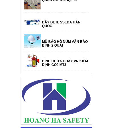
DÂY BETL SSEDA HÀN
QUỐC
MŨ BẢO HỘ NÚM VẶN BẢO
BÌNH 2 QUAI
BÌNH CHỮA CHÁY VN KIỂM
ĐỊNH CO2 MT3