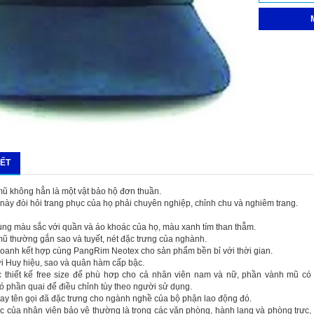
IẾT
mũ không hẳn là một vật bảo hộ đơn thuần.
này đòi hỏi trang phục của họ phải chuyên nghiệp, chỉnh chu và nghiêm trang.
ùng màu sắc với quần và áo khoác của họ, màu xanh tím than thẫm.
mũ thường gắn sao và tuyết, nét đặc trưng của nghành.
 doanh kết hợp cùng PangRim Neotex cho sản phẩm bền bỉ với thời gian.
i Huy hiệu, sao và quân hàm cấp bậc.
 thiết kế free size để phù hơp cho cả nhân viên nam và nữ, phần vành mũ c
có phần quai để điều chỉnh tùy theo người sử dụng.
ay tên gọi đã đặc trưng cho ngành nghề của bộ phận lao động đó.
c của nhân viên bảo vệ thường là trong các văn phòng, hành lang và phòng trực, k