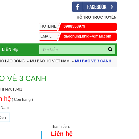
HỖ TRỢ TRỰC TUYẾN
HOTLINE
0988553979
EMAIL
daochung.bhld@gmail.com
LIÊN HỆ
HỘ LAO ĐỘNG
»
MŨ BẢO HỘ VIỆT NAM
»
MŨ BẢO VỆ 3 CẠNH
O VỆ 3 CẠNH
 HH-M013-01
n hệ
( Còn hàng )
t Nam
Đen
Thành tiền:
Liên hệ