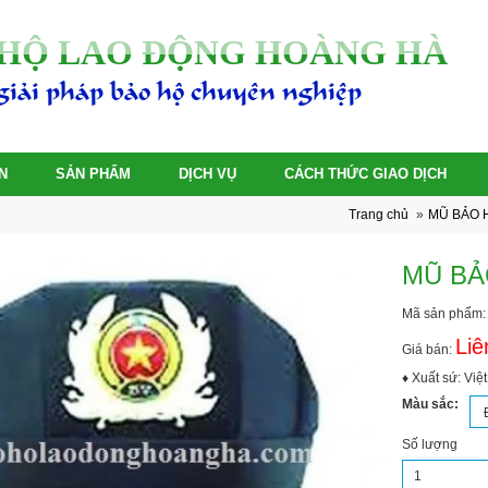
HỘ LAO ĐỘNG HOÀNG HÀ
giải pháp bảo hộ chuyên nghiệp
N
SẢN PHẨM
DỊCH VỤ
CÁCH THỨC GIAO DỊCH
Trang chủ
»
MŨ BẢO 
MŨ BẢ
Mã sản phẩm:
Liê
Giá bán:
♦ Xuất sứ: Việ
Màu sắc:
Số lượng