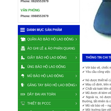
Phone: 0826553979
VĂN PHÒNG
Phone: 0988553979
DANH MỤC SẢN PHẨM
QUẦN ÁO BẢO HỘ LAO ĐỘNG
ÁO GHI LÊ & ÁO PHẢN QUANG
GIẦY BẢO HỘ LAO ĐỘNG
THÔNG TIN CHI T
ỦNG BẢO HỘ LAO ĐỘNG
✔ Với bảo vệ, chiếc 
✔ Yêu cầu công việc 
MŨ BẢO HỘ LAO ĐỘNG
✔ Nó được thiết kế c
✔ Màu cố định, trên 
GĂNG TAY BẢO HỘ LAO ĐỘNG
✔ Chất vải kaki liên
✔ Mũ được đi kèm vớ
DÂY ĐAI AN TOÀN
✔ Ngoài ra, nó được
thường, tất nhiên là 
THIẾT BỊ PCCC
✔ Mũ vải bảo vệ – ng
✔ Môi trường làm việ