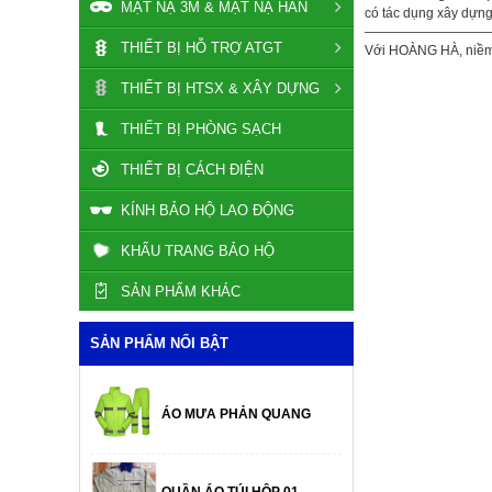
MẶT NẠ 3M & MẶT NẠ HÀN
có tác dụng xây dựn
——————————
THIẾT BỊ HỖ TRỢ ATGT
Với HOÀNG HÀ, niềm h
THIẾT BỊ HTSX & XÂY DỰNG
THIẾT BỊ PHÒNG SẠCH
THIẾT BỊ CÁCH ĐIỆN
KÍNH BẢO HỘ LAO ĐỘNG
KHẨU TRANG BẢO HỘ
SẢN PHẨM KHÁC
SẢN PHẨM NỔI BẬT
ÁO MƯA PHẢN QUANG
QUẦN ÁO TÚI HỘP 01