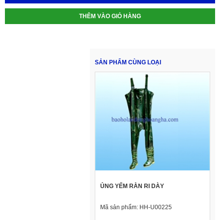
THÊM VÀO GIỎ HÀNG
SẢN PHẨM CÙNG LOẠI
ỦNG YẾM RẰN RI DÀY
Mã sản phẩm:
HH-U00225