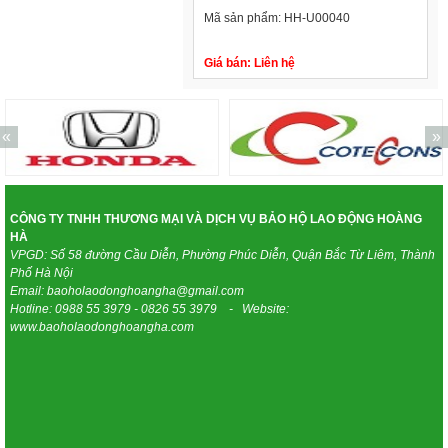
Mã sản phẩm:
HH-U00040
Giá bán:
Liên hệ
«
»
CÔNG TY TNHH THƯƠNG MẠI VÀ DỊCH VỤ BẢO HỘ LAO ĐỘNG HOÀNG
HÀ
VPGD: Số 58 đường Cầu Diễn, Phường Phúc Diễn, Quận Bắc Từ Liêm, Thành
Phố Hà Nội
Email: baoholaodonghoangha@gmail.com
Hotline: 0988 55 3979 - 0826 55 3979 - Website:
www.baoholaodonghoangha.com