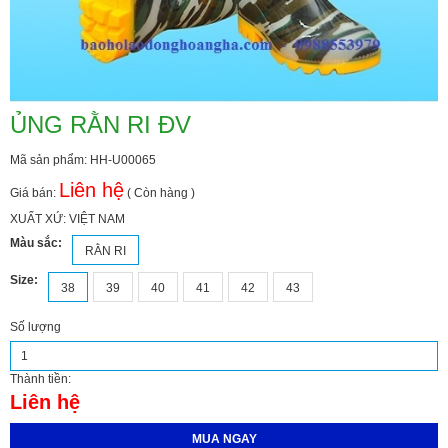
ỦNG RẰN RI ĐV
Mã sản phẩm: HH-U00065
Liên hệ
Giá bán:
( Còn hàng )
XUẤT XỨ: VIỆT NAM
Màu sắc:
RẰN RI
Size:
38
39
40
41
42
43
Số lượng
Thành tiền:
Liên hệ
MUA NGAY