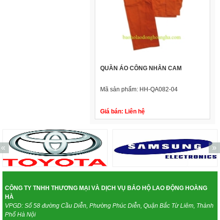
QUẦN ÁO CÔNG NHÂN CAM
Mã sản phẩm:
HH-QA082-04
Giá bán:
Liên hệ
«
»
CÔNG TY TNHH THƯƠNG MẠI VÀ DỊCH VỤ BẢO HỘ LAO ĐỘNG HOÀNG
HÀ
VPGD: Số 58 đường Cầu Diễn, Phường Phúc Diễn, Quận Bắc Từ Liêm, Thành
Phố Hà Nội