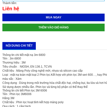
Thành tiền:
Liên hệ
MUA NGAY
THÊM VÀO GIỎ HÀNG
NỘI DUNG CHI TIẾT
Thông tin chi tiết mặt nạ 3m 6800
Tên :
3m 6800
Thương hiệu : 3M
Tiêu chuẩn : NIOSH, EN 136.1, TCVN
Chất liệu : Màng Poly công nghệ mới, nhựa và silicon cao cấp
Loại : mặt nạ toàn mặt loại 2 Phin lọc.Kết hợp với phin lọc 3M seri 600…, hay P
màu sắc : Xám
Công dụng : Dùng trong môi trường hóa chất độc hại, chống bụi, tia lửa và hơi h
Sử dụng được nhiều lần. Phin lọc và từng bộ phận có thể thay thế
Thông tin chi tiết Phin lọc 3M 6006
Tên : Phin lọc 3M6006
Hãng 3M
Chất liệu : Phin lọc hoạt tính kết hợp màng poly
Quy cách : 1 cặp/ bịch