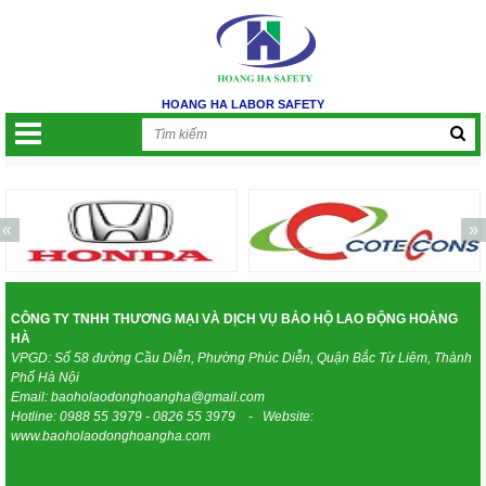
HOANG HA LABOR SAFETY
«
»
CÔNG TY TNHH THƯƠNG MẠI VÀ DỊCH VỤ BẢO HỘ LAO ĐỘNG HOÀNG
HÀ
VPGD: Số 58 đường Cầu Diễn, Phường Phúc Diễn, Quận Bắc Từ Liêm, Thành
Phố Hà Nội
Email: baoholaodonghoangha@gmail.com
Hotline: 0988 55 3979 - 0826 55 3979 - Website:
www.baoholaodonghoangha.com