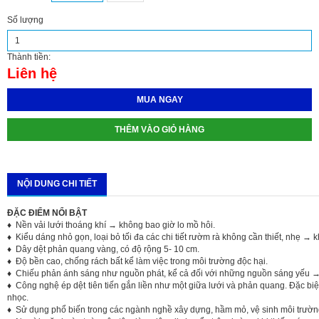
Số lượng
Thành tiền:
Liên hệ
MUA NGAY
THÊM VÀO GIỎ HÀNG
NỘI DUNG CHI TIẾT
ĐẶC ĐIỂM NỔI BẬT
♦ Nền vải lưới thoáng khí → không bao giờ lo mồ hôi.
♦ Kiểu dáng nhỏ gọn, loại bỏ tối đa các chi tiết rườm rà không cần thiết, nhẹ → 
♦ Dây dệt phản quang vàng, có độ rộng 5- 10 cm.
♦ Độ bền cao, chống rách bất kể làm việc trong môi trường độc hại.
♦ Chiếu phản ánh sáng như nguồn phát, kể cả đối với những nguồn sáng yếu →
♦
Công nghệ ép dệt tiên tiến gắn liền như một giữa lưới và phản quang. Đặc bi
nhọc.
♦
Sử dụng phổ biến trong các ngành nghề xây dựng, hầm mỏ, vệ sinh môi trườ