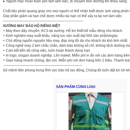
♦ Người mặc hoàn toàn yên tâm làm việc, di chuyển trên đường khi thiếu sáng.
Chất liệu phản quang giúp cho mọi người có thể nhận biết được ánh sáng phát 
Góp phần giảm và hạn chế được nhiều tai nạn có thể xảy ra tại nơi làm việc.
———————————————————————
XƯỞNG MAY BẢO HỘ RIÊNG BIỆT
+ May theo dây chuyền, KCS tại xưởng. Hỗ trợ thiết kế mẫu riêng cho khách.
+ Kinh nghiệm may xuất khẩu, năng lực sản suất đạt 500 sản phẩm/ngày.
+ Chủ động nguồn nguyên liệu may, đáp ứng tối đa cho khách dù khó tính nhất.
+ Công nghệ may 2 kim chắc chắn, đảm bảo không xổ chỉ, không lệch đường ma
+ Cam kết tiến độ công việc, luôn hoàn thành đúng hạn.
+ In logo, slogan doanh nghiệp. Lên maket. Miễn phí in ấn với các đơn hàng trê
+ Giao hàng nhanh chóng, tận nơi. Miễn phí với đơn hàng trên 2 triệu. Thanh to
——————————————————————–
Sứ mệnh tiên phong trong lĩnh vực bảo hộ lao động, Chúng tôi luôn đặt lợi ích k
SẢN PHẨM CÙNG LOẠI