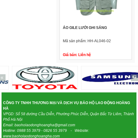
ÁO GILE LƯỚI GHI SÁNG
Mã sản phẩm:
HH-AL046-02
Giá bán:
Liên hệ
«
»
CÔNG TY TNHH THƯƠNG MẠI VÀ DỊCH VỤ BẢO HỘ LAO ĐỘNG HOÀNG
HÀ
VPGD: Số 58 đường Cầu Diễn, Phường Phúc Diễn, Quận Bắc Từ Liêm, Thành
Phố Hà Nội
Email: baoholaodonghoangha@gmail.com
Hotline: 0988 55 3979 - 0826 55 3979 - Website:
www.baoholaodonghoangha.com